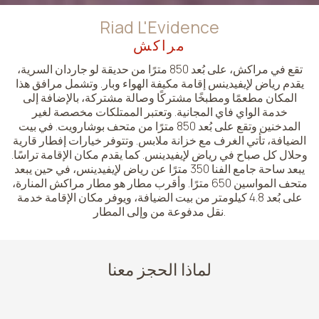
Riad L'Evidence
مراكش
تقع في مراكش، على بُعد 850 مترًا من حديقة لو جاردان السرية،
يقدم رياض لإيفيدينس إقامة مكيفة الهواء وبار. وتشمل مرافق هذا
المكان مطعمًا ومطبخًا مشتركًا وصالة مشتركة، بالإضافة إلى
خدمة الواي فاي المجانية. وتعتبر الممتلكات مخصصة لغير
المدخنين وتقع على بُعد 850 مترًا من متحف بوشارويت. في بيت
الضيافة، تأتي الغرف مع خزانة ملابس. وتتوفر خيارات إفطار قارية
وحلال كل صباح في رياض لإيفيدينس. كما يقدم مكان الإقامة تراسًا.
يبعد ساحة جامع الفنا 350 مترًا عن رياض لإيفيدينس، في حين يبعد
متحف المواسين 650 مترًا. وأقرب مطار هو مطار مراكش المنارة،
على بُعد 4.8 كيلومتر من بيت الضيافة، ويوفر مكان الإقامة خدمة
نقل مدفوعة من وإلى المطار.
لماذا الحجز معنا