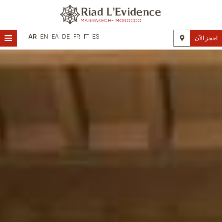
≡
AR
EN
ΕΛ
DE
FR
IT
ES
احجز الآن
بيت
موقع
إقامة
مرافق
صالة عرض
طلب
اتصال