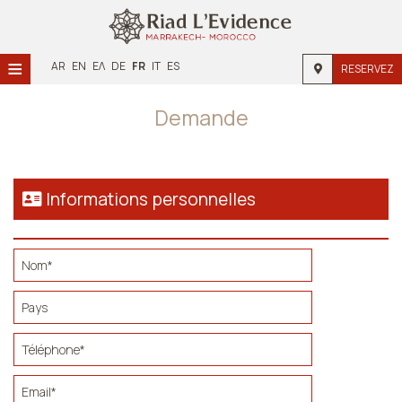
≡
AR
EN
ΕΛ
DE
FR
IT
ES
RESERVEZ
Accueil
Demande
Emplacement
Hébergement
Informations personnelles
Installations
Galerie
Demande
Contact