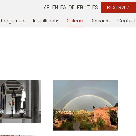
AR
EN
ΕΛ
DE
FR
IT
ES
RESERVEZ
ébergement
Installations
Galerie
Demande
Contact