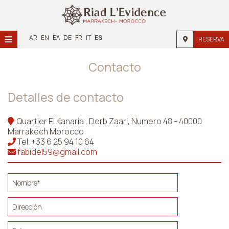
≡
AR
EN
ΕΛ
DE
FR
IT
ES
RESERVA
Home
Contacto
Ubicación
Detalles de contacto
Alojamiento
Quartier El Kanaria , Derb Zaari, Numero 48 - 40000
Instalaciones
Marrakech Morocco
Tel.
+33 6 25 94 10 64
Galería
fabidel59@gmail.com
Investigación
Contacto