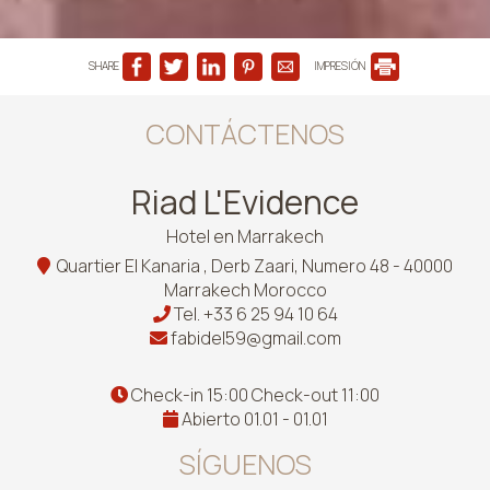
SHARE
IMPRESIÓN
CONTÁCTENOS
Riad L'Evidence
Hotel en Marrakech
Quartier El Kanaria , Derb Zaari, Numero 48 - 40000
Marrakech Morocco
Tel.
+33 6 25 94 10 64
fabidel59@gmail.com
Check-in 15:00 Check-out 11:00
Abierto 01.01 - 01.01
SÍGUENOS