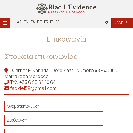
≡
AR
EN
ΕΛ
DE
FR
IT
ES
ΚΡΆΤΗΣΗ
Αρχική
Επικοινωνία
Τοποθεσία
Στοιχεία επικοινωνίας
Διαμονή
Quartier El Kanaria , Derb Zaari, Numero 48 - 40000
Παροχές
Marrakech Morocco
Τηλ.
+33 6 25 94 10 64
Φωτογραφίες
fabidel59@gmail.com
Ζήτηση
Επικοινωνία