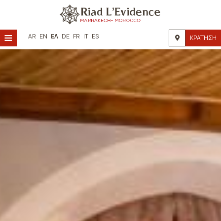
≡
AR
EN
ΕΛ
DE
FR
IT
ES
ΚΡΆΤΗΣΗ
Αρχική
Τοποθεσία
Διαμονή
Παροχές
Φωτογραφίες
Ζήτηση
Επικοινωνία